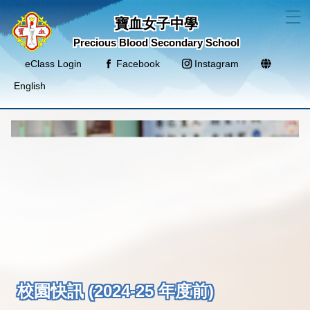
T
寶血女子中學
Precious Blood Secondary School
eClass Login
Facebook
Instagram
English
校園快訊 (2024-25 年度前)