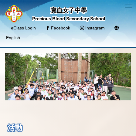
T
寶血女子中學
Precious Blood Secondary School
eClass Login
Facebook
Instagram
English
活動