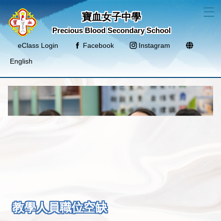
T
寶血女子中學
Precious Blood Secondary School
eClass Login
Facebook
Instagram
English
教學人員職位空缺