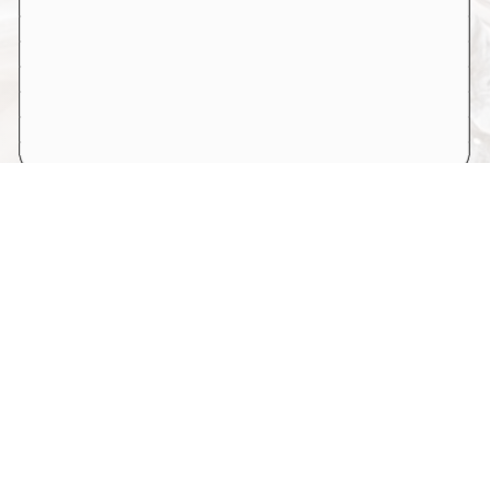
🗺️地址：
香港柴灣新廈街338號
🗺️Address：
338 San Ha Street Chai Wan
☎️電話：
25704172
📠傳真：
25782491
Powered by
Friendly Portal System
v
10.59
📧電郵：
contact@pbss.edu.hk
©版權所有