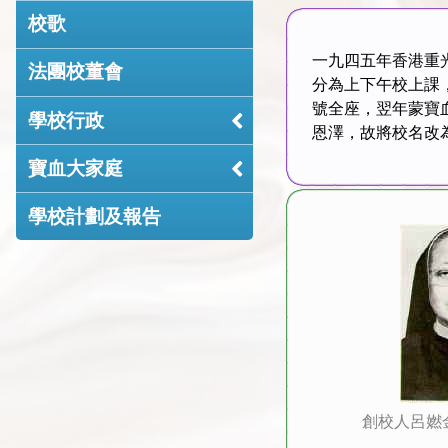
校歌
一九四五年香港重
法團校董會
分為上下午校上課
號全座，翌年蒙寶
學校行政
恩澤，故將校名改
寶血大家庭
學校計劃及報告
創校人呂㜣