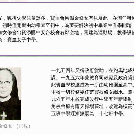
光，戰後失學兒童眾多，寶血會呂㜣金修女有見及此，在灣仔租
，初時僅開辦由幼稚園至初中，為著要解決初中畢業生升學問題
血女修會出資添購中安台校舍右鄰空地，闢建為運動場，教學設
為：寶血女子中學。
一九五四年又得政府貨助，在跑馬地成
課。一九五六年蒙教育司鼓勵及政府貸
此寶血學校遂成為一所由幼稚園至高中
本校一切校務委任范靈枝修女繼承。隨
九六五年本校完成改行中學五年新學制
角校舍原有雨天操場舊址，改建為樓高
五班中學逐漸擴展為二十七班中學。
金修女 （已故）