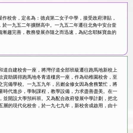
屋作校舍，定名為：德貞第二女子中學，接受政府津貼，
，於一九五二年擴辦高中。一九五二年遷往北角中安台壹
備漸趨完善，教務發展亦隨之而迅速，為紀念耶穌寶血的
和道自建校舍一座，將灣仔道全部班級遷往跑馬地新校上
款資助購得跑馬地冬青道樓房一座，作為幼稚園校舍，至
之完備學校。一九五九年，呂㜣金修女因為會務繁忙，將
著時代進步，學制課程，教學設備，力求盡善盡美。在一
，並開設大學預科班。又為配合政府發展中學計劃，把北
五層的現代化校舍，於一九七九年，新校舍成啟用，由十