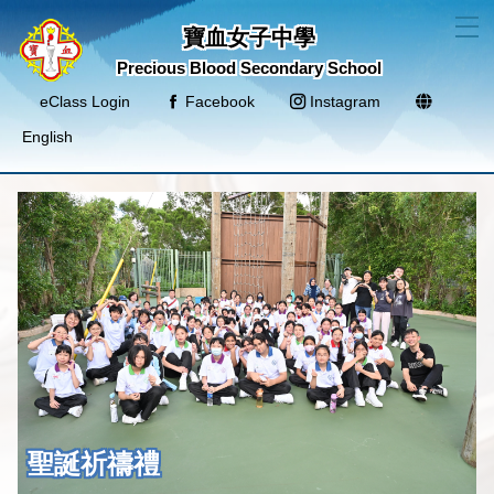
T
寶血女子中學
Precious Blood Secondary School
eClass Login
Facebook
Instagram
English
聖誕祈禱禮