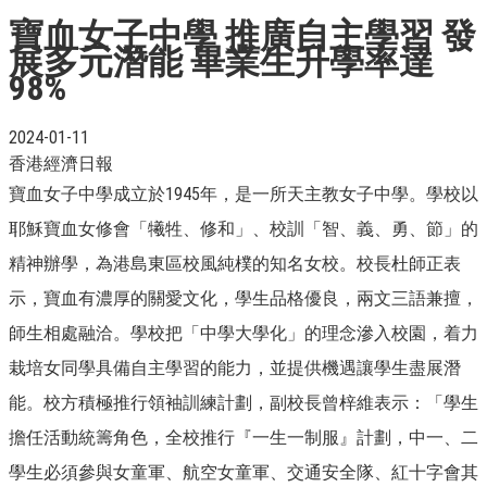
寶血女子中學 推廣自主學習 發
展多元潛能 畢業生升學率達
98%
2024-01-11
香港經濟日報
寶血女子中學成立於1945年，是一所天主教女子中學。學校以
耶穌寶血女修會「犧牲、修和」、校訓「智、義、勇、節」的
精神辦學，為港島東區校風純樸的知名女校。校長杜師正表
示，寶血有濃厚的關愛文化，學生品格優良，兩文三語兼擅，
師生相處融洽。學校把「中學大學化」的理念滲入校園，着力
栽培女同學具備自主學習的能力，並提供機遇讓學生盡展潛
能。校方積極推行領袖訓練計劃，副校長曾梓維表示：「學生
擔任活動統籌角色，全校推行『一生一制服』計劃，中一、二
學生必須參與女童軍、航空女童軍、交通安全隊、紅十字會其