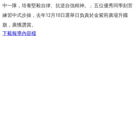
中一隊，培養堅毅自律、抗逆自強精神。」五位優秀同學刻苦
練習中式步操，去年12月10日選舉日負責於金紫荊廣場升國
旗，廣獲讚賞。
下載報導內容檔