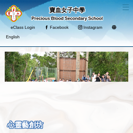
T
寶血女子中學
Precious Blood Secondary School
eClass Login
Facebook
Instagram
English
心靈藝創坊