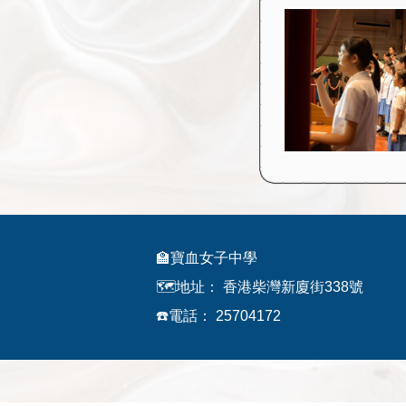
🏫寶血女子中學
🗺️地址：
香港柴灣新廈街338號
☎️電話：
25704172