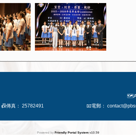
🗺️
📠傳真：
25782491
📧電郵：
contact@pbs
Powered by
Friendly Portal System
v
10.59