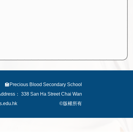
🏫Precious Blood Secondary School
Address：
338 San Ha Street Chai Wan
s.edu.hk
©版權所有