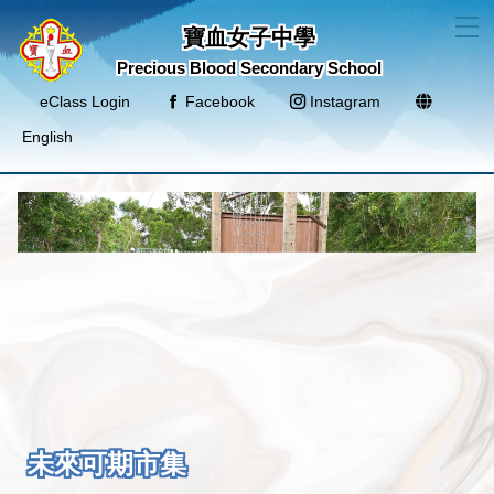
T
寶血女子中學
Precious Blood Secondary School
eClass Login
Facebook
Instagram
English
未來可期市集