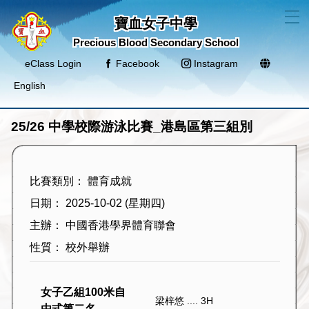
T
寶血女子中學
Precious Blood Secondary School
eClass Login
Facebook
Instagram
English
25/26 中學校際游泳比賽_港島區第三組別
比賽類別： 體育成就
日期： 2025-10-02 (星期四)
主辦： 中國香港學界體育聯會
性質： 校外舉辦
女子乙組100米自
梁梓悠 .... 3H
由式第二名