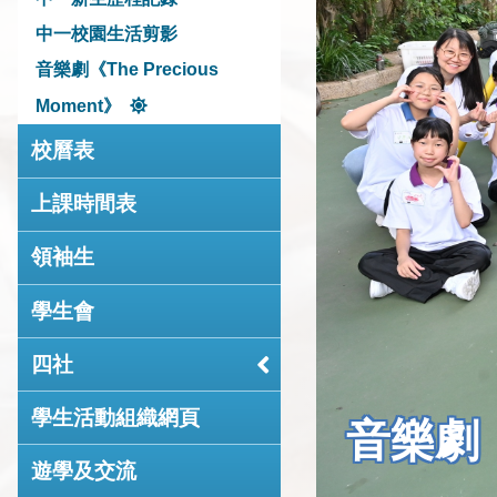
中一校園生活剪影
音樂劇《The Precious
Moment》
校曆表
上課時間表
領袖生
學生會
四社
學生活動組織網頁
音樂劇《T
遊學及交流